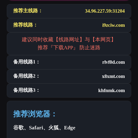
推荐主线路：
34.96.227.59:31204
推荐线路：
i9zciw.com
建议同时收藏【线路网址】与【本网页】
推荐『下载APP』 防止迷路
备用线路1：
rlvf0d.com
备用线路2：
x8xmt.com
备用线路3：
khfnmk.com
推荐浏览器：
谷歌、Safari、火狐、Edge